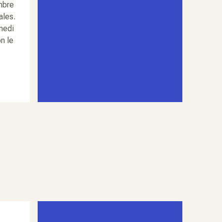
mbre
ales.
medi
n le