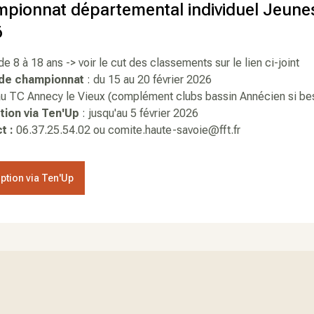
pionnat départemental individuel Jeune
6
 de 8 à 18 ans -> voir le cut des classements sur le lien ci-joint
de championnat
: du 15 au 20 février 2026
au TC Annecy le Vieux
(complément clubs bassin Annécien si bes
ption via Ten'Up
: jusqu'au 5 février 2026
t :
06.37.25.54.02 ou comite.haute-savoie@fft.fr
iption via Ten'Up