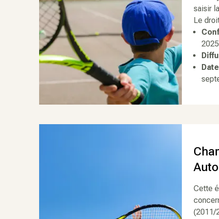
saisir 
Le droi
Conf
202
Diff
Date
sept
Cham
Aut
Cette 
concern
(2011/