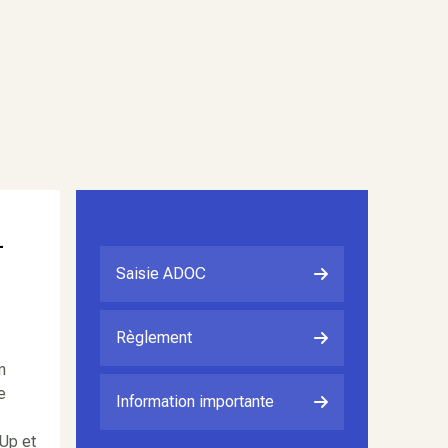
-
Saisie ADOC
Règlement
n
e
Information importante
'Up et