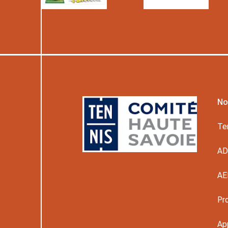
No
Te
A
AE
Pr
Ap