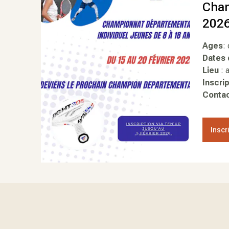
Cham
202
Ages
:
Dates 
Lieu
: 
Inscri
Contac
Inscr