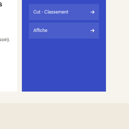
s
Cut - Classement
Affiche
oin).