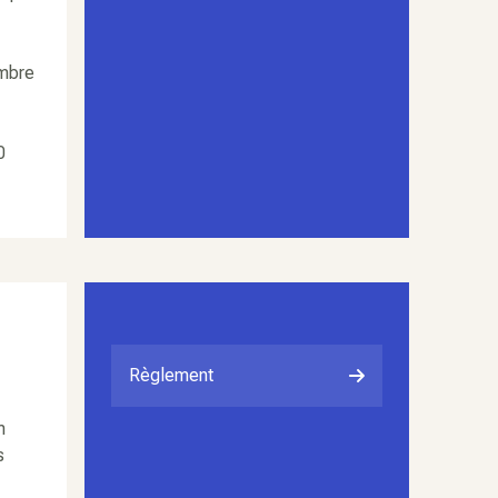
embre
0
Règlement
m
s