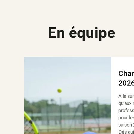
En équipe
Cham
202
A la su
qu’aux 
profess
pour le
saison 
Dès auj