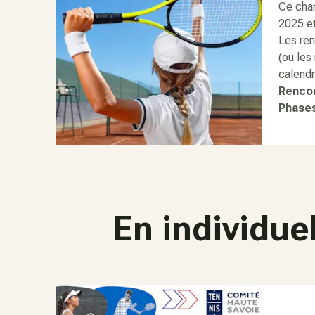
Ce cha
2025 et
Les ren
(ou les
calendr
Rencon
Phases
En individue