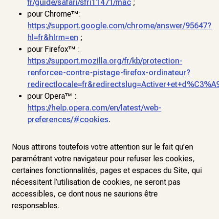
fr/guide/safari/sfri11471/mac
;
pour Chrome™:
https://support.google.com/chrome/answer/95647?
hl=fr&hlrm=en
;
pour Firefox™ :
https://support.mozilla.org/fr/kb/protection-
renforcee-contre-pistage-firefox-ordinateur?
redirectlocale=fr&redirectslug=Activer+et+d%C3%A
pour Opera™ :
https://help.opera.com/en/latest/web-
preferences/#cookies
.
Nous attirons toutefois votre attention sur le fait qu’en
paramétrant votre navigateur pour refuser les cookies,
certaines fonctionnalités, pages et espaces du Site, qui
nécessitent l’utilisation de cookies, ne seront pas
accessibles, ce dont nous ne saurions être
responsables.