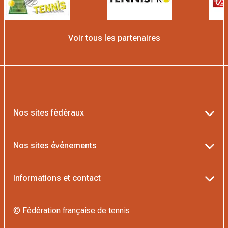
Voir tous les partenaires
Nos sites fédéraux
Ten’Up
Nos sites événements
ADOC
Billetterie Roland-Garros
Informations et contact
AEI/MOJA
Billetterie Rolex Paris Masters
Textes officiels FFT
Proshop FFT
© Fédération française de tennis
Billetterie Greenweez Paris Major
Politique de confidentialité